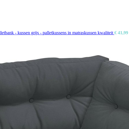
tbank - kussen grijs - palletkussens in matraskussen kwaliteit
€
41,99