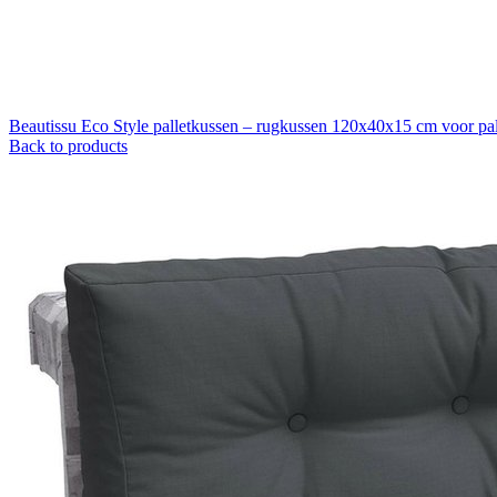
Beautissu Eco Style palletkussen – rugkussen 120x40x15 cm voor palle
Back to products