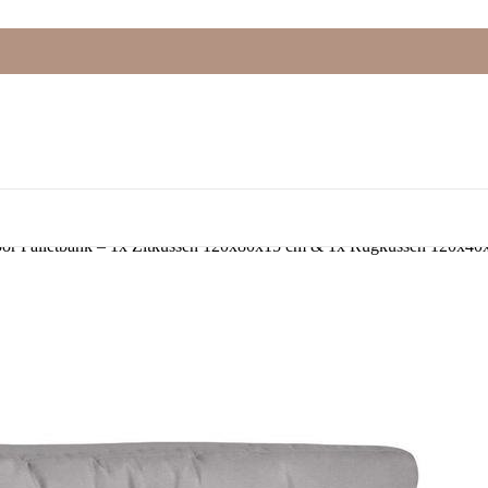
 voor Palletbank – 1x Zitkussen 120x80x15 cm & 1x Rugkussen 120x4