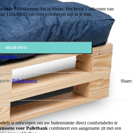
ananair Palletkussens Set in blauw. Het bevat 1 zitkussen van
n 120x40x15 cm voor comfort en stijl in je tuin.
MEER INFO
rgelijken
gorie:
Palletkussens
Share:
ubels is ontworpen om uw buitenruimte direct comfortabeler te
kussens voor Palletbank
combineert een aangename zit met een