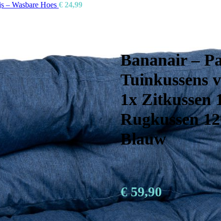
ijs – Wasbare Hoes
€
24,99
Bananair – Pa
Tuinkussens v
1x Zitkussen
Rugkussen 12
Blauw
€
59,90