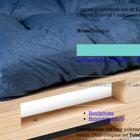
Upgrade je palletbank met dit B
120x80x15 cm en 1 rugkussen va
Brand
Bananair
Toevoegen aan verlanglijst
Ve
SKU:
9300000255958405
Cate
Beschrijving
Beoordelingen (0)
Palletkussens Set
voor palletme
maken. Deze complete set
Tuin