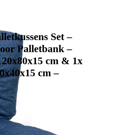
lletkussens Set –
oor Palletbank –
 120x80x15 cm & 1x
0x40x15 cm –