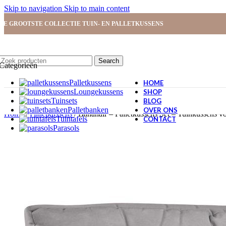
Skip to navigation
Skip to main content
DE GROOTSTE COLLECTIE TUIN- EN PALLETKUSSENS
Search
Categorieën
Palletkussens
HOME
Loungekussens
SHOP
Tuinsets
BLOG
Palletbanken
OVER ONS
Home
/
Palletkussens
/
Bananair – Palletkussens Set – Tuinkussens
Tuintafels
CONTACT
Parasols