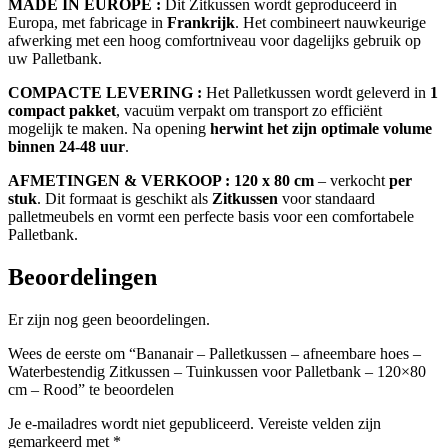
MADE IN EUROPE :
Dit Zitkussen wordt geproduceerd in
Europa, met fabricage in
Frankrijk
. Het combineert nauwkeurige
afwerking met een hoog comfortniveau voor dagelijks gebruik op
uw Palletbank.
COMPACTE LEVERING :
Het Palletkussen wordt geleverd in
1
compact pakket
, vacuüm verpakt om transport zo efficiënt
mogelijk te maken. Na opening
herwint het zijn optimale volume
binnen 24-48 uur
.
AFMETINGEN & VERKOOP :
120 x 80 cm
– verkocht
per
stuk
. Dit formaat is geschikt als
Zitkussen
voor standaard
palletmeubels en vormt een perfecte basis voor een comfortabele
Palletbank.
Beoordelingen
Er zijn nog geen beoordelingen.
Wees de eerste om “Bananair – Palletkussen – afneembare hoes –
Waterbestendig Zitkussen – Tuinkussen voor Palletbank – 120×80
cm – Rood” te beoordelen
Je e-mailadres wordt niet gepubliceerd.
Vereiste velden zijn
gemarkeerd met
*