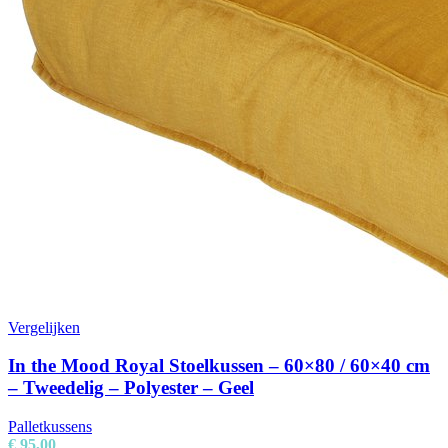
Vergelijken
In the Mood Royal Stoelkussen – 60×80 / 60×40 cm
– Tweedelig – Polyester – Geel
Palletkussens
€
95,00