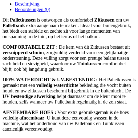
Beschrijving
Beoordelingen (0)
Dit
Palletkussen
is ontworpen als comfortabel
Zitkussen
om uw
Palletbank
extra aangenaam te maken. Ideaal voor buitengebruik,
het biedt een stabiele en zachte zit voor lange momenten van
ontspanning in de tuin, op het terras of het balkon.
COMFORTABELE ZIT :
De kern van dit Zitkussen bestaat uit
versnipperd schuim
, zorgvuldig verdeeld voor een gelijkmatige
ondersteuning. Deze vulling zorgt voor een prettige balans tussen
zachtheid en stevigheid, waardoor uw
Tuinkussen
comfortabel
blijft, ook bij langdurig gebruik.
100% WATERDICHT & UV-BESTENDIG :
Het Palletkussen is
gemaakt met een
volledig waterdichte
bekleding die vocht buiten
houdt en uw zitkussen beschermt bij gebruik in de buitenlucht. De
UV-bestendige afwerking
helpt daarnaast om de kleur mooi te
houden, zelfs wanneer uw Palletbank regelmatig in de zon staat.
AFNEEMBARE HOES :
Voor extra gebruiksgemak is de hoes
volledig
afneembaar
. U kunt deze eenvoudig wassen in de
machine, wat het onderhoud van uw Palletbank en Tuinkussen
aanzienlijk vereenvoudigt.