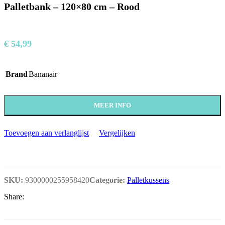
Palletbank – 120×80 cm – Rood
€
54,99
Brand
Bananair
MEER INFO
Toevoegen aan verlanglijst
Vergelijken
SKU:
9300000255958420
Categorie:
Palletkussens
Share: