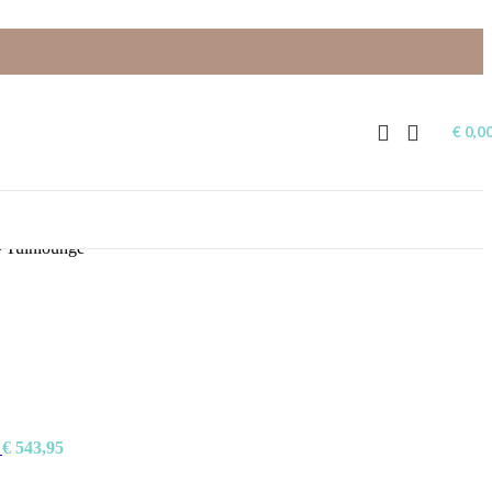
€
0,0
– Tuinlounge
e
€
543,95