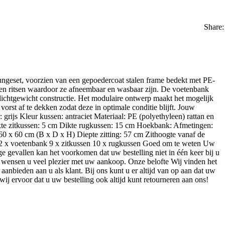
Share:
ungeset, voorzien van een gepoedercoat stalen frame bedekt met PE-
ben ritsen waardoor ze afneembaar en wasbaar zijn. De voetenbank
 lichtgewicht constructie. Het modulaire ontwerp maakt het mogelijk
orst af te dekken zodat deze in optimale conditie blijft. Jouw
 grijs Kleur kussen: antraciet Materiaal: PE (polyethyleen) rattan en
Dikte zitkussen: 5 cm Dikte rugkussen: 15 cm Hoekbank: Afmetingen:
60 x 60 cm (B x D x H) Diepte zitting: 57 cm Zithoogte vanaf de
2 x voetenbank 9 x zitkussen 10 x rugkussen Goed om te weten Uw
e gevallen kan het voorkomen dat uw bestelling niet in één keer bij u
ij wensen u veel plezier met uw aankoop. Onze belofte Wij vinden het
aanbieden aan u als klant. Bij ons kunt u er altijd van op aan dat uw
wij ervoor dat u uw bestelling ook altijd kunt retourneren aan ons!