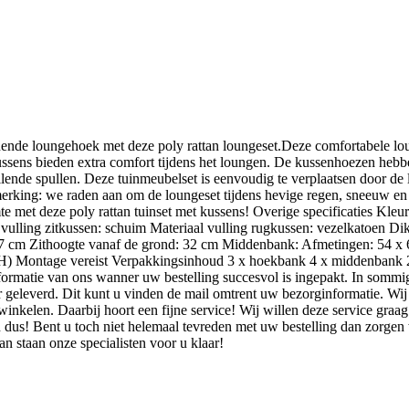
nnende loungehoek met deze poly rattan loungeset.Deze comfortabele lo
kussens bieden extra comfort tijdens het loungen. De kussenhoezen heb
illende spullen. Deze tuinmeubelset is eenvoudig te verplaatsen door de
erking: we raden aan om de loungeset tijdens hevige regen, sneeuw en v
e met deze poly rattan tuinset met kussens! Overige specificaties Kleur:
l vulling zitkussen: schuim Materiaal vulling rugkussen: vezelkatoen 
 57 cm Zithoogte vanaf de grond: 32 cm Middenbank: Afmetingen: 54 x 
 H) Montage vereist Verpakkingsinhoud 3 x hoekbank 4 x middenbank 
nformatie van ons wanner uw bestelling succesvol is ingepakt. In sommig
er geleverd. Dit kunt u vinden de mail omtrent uw bezorginformatie. W
nkelen. Daarbij hoort een fijne service! Wij willen deze service graag 
n dus! Bent u toch niet helemaal tevreden met uw bestelling dan zorgen 
n staan onze specialisten voor u klaar!