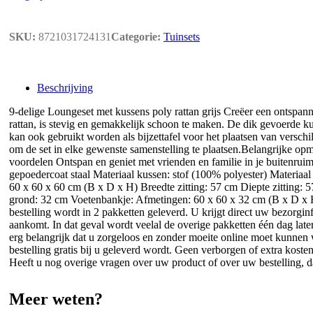
SKU:
8721031724131
Categorie:
Tuinsets
Beschrijving
9-delige Loungeset met kussens poly rattan grijs Creëer een ontspa
rattan, is stevig en gemakkelijk schoon te maken. De dik gevoerde 
kan ook gebruikt worden als bijzettafel voor het plaatsen van versch
om de set in elke gewenste samenstelling te plaatsen.Belangrijke opm
voordelen Ontspan en geniet met vrienden en familie in je buitenruimt
gepoedercoat staal Materiaal kussen: stof (100% polyester) Materiaa
60 x 60 x 60 cm (B x D x H) Breedte zitting: 57 cm Diepte zitting:
grond: 32 cm Voetenbankje: Afmetingen: 60 x 60 x 32 cm (B x D x
bestelling wordt in 2 pakketten geleverd. U krijgt direct uw bezorgi
aankomt. In dat geval wordt veelal de overige pakketten één dag lat
erg belangrijk dat u zorgeloos en zonder moeite online moet kunnen wi
bestelling gratis bij u geleverd wordt. Geen verborgen of extra koste
Heeft u nog overige vragen over uw product of over uw bestelling, da
Meer weten?