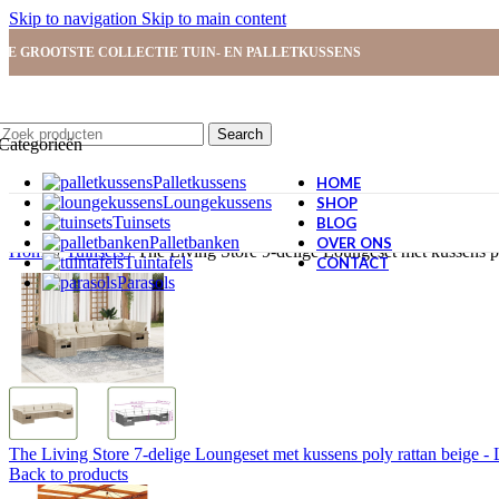
Skip to navigation
Skip to main content
DE GROOTSTE COLLECTIE TUIN- EN PALLETKUSSENS
Search
Categorieën
Palletkussens
HOME
Loungekussens
SHOP
Tuinsets
BLOG
Palletbanken
OVER ONS
Home
/
Tuinsets
/
The Living Store 9-delige Loungeset met kussens p
Tuintafels
CONTACT
Parasols
The Living Store 7-delige Loungeset met kussens poly rattan beige - 
Back to products