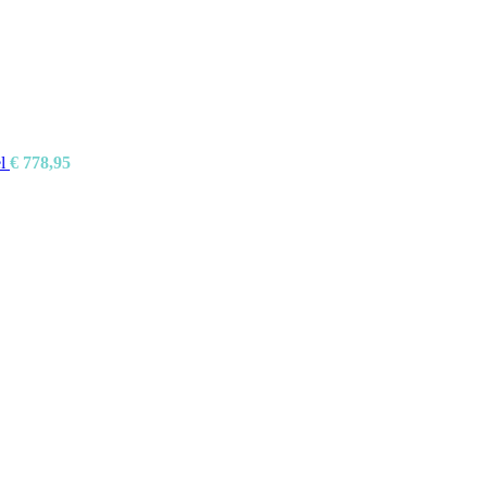
el
€
778,95