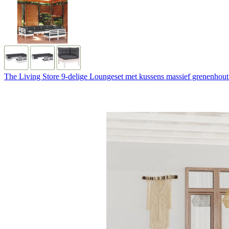
The Living Store 9-delige Loungeset met kussens massief grenenhout