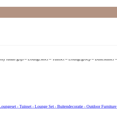
oly rattan grijs – Loungestoel – Tuinset – Loungegroep – Buitendiner 
Loungeset - Tuinset - Lounge Set - Buitendecoratie - Outdoor Furnitur