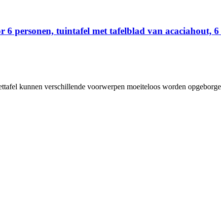
 personen, tuintafel met tafelblad van acaciahout, 6 s
 eettafel kunnen verschillende voorwerpen moeiteloos worden opgeborge