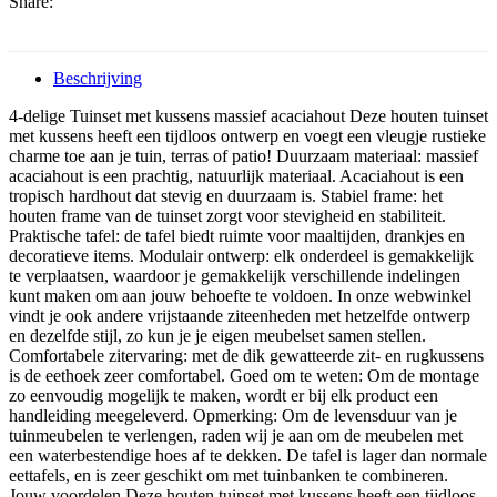
Share:
Beschrijving
4-delige Tuinset met kussens massief acaciahout Deze houten tuinset
met kussens heeft een tijdloos ontwerp en voegt een vleugje rustieke
charme toe aan je tuin, terras of patio! Duurzaam materiaal: massief
acaciahout is een prachtig, natuurlijk materiaal. Acaciahout is een
tropisch hardhout dat stevig en duurzaam is. Stabiel frame: het
houten frame van de tuinset zorgt voor stevigheid en stabiliteit.
Praktische tafel: de tafel biedt ruimte voor maaltijden, drankjes en
decoratieve items. Modulair ontwerp: elk onderdeel is gemakkelijk
te verplaatsen, waardoor je gemakkelijk verschillende indelingen
kunt maken om aan jouw behoefte te voldoen. In onze webwinkel
vindt je ook andere vrijstaande ziteenheden met hetzelfde ontwerp
en dezelfde stijl, zo kun je je eigen meubelset samen stellen.
Comfortabele zitervaring: met de dik gewatteerde zit- en rugkussens
is de eethoek zeer comfortabel. Goed om te weten: Om de montage
zo eenvoudig mogelijk te maken, wordt er bij elk product een
handleiding meegeleverd. Opmerking: Om de levensduur van je
tuinmeubelen te verlengen, raden wij je aan om de meubelen met
een waterbestendige hoes af te dekken. De tafel is lager dan normale
eettafels, en is zeer geschikt om met tuinbanken te combineren.
Jouw voordelen Deze houten tuinset met kussens heeft een tijdloos