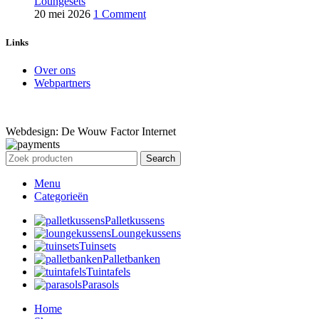
Loungesets
20 mei 2026
1 Comment
Links
Over ons
Webpartners
Webdesign: De Wouw Factor Internet
Search
Menu
Categorieën
Palletkussens
Loungekussens
Tuinsets
Palletbanken
Tuintafels
Parasols
Home