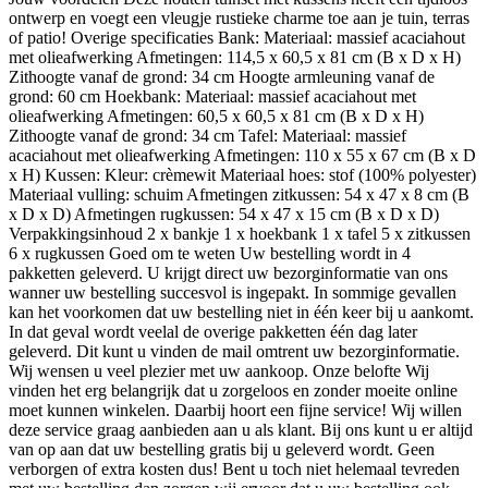
ontwerp en voegt een vleugje rustieke charme toe aan je tuin, terras
of patio! Overige specificaties Bank: Materiaal: massief acaciahout
met olieafwerking Afmetingen: 114,5 x 60,5 x 81 cm (B x D x H)
Zithoogte vanaf de grond: 34 cm Hoogte armleuning vanaf de
grond: 60 cm Hoekbank: Materiaal: massief acaciahout met
olieafwerking Afmetingen: 60,5 x 60,5 x 81 cm (B x D x H)
Zithoogte vanaf de grond: 34 cm Tafel: Materiaal: massief
acaciahout met olieafwerking Afmetingen: 110 x 55 x 67 cm (B x D
x H) Kussen: Kleur: crèmewit Materiaal hoes: stof (100% polyester)
Materiaal vulling: schuim Afmetingen zitkussen: 54 x 47 x 8 cm (B
x D x D) Afmetingen rugkussen: 54 x 47 x 15 cm (B x D x D)
Verpakkingsinhoud 2 x bankje 1 x hoekbank 1 x tafel 5 x zitkussen
6 x rugkussen Goed om te weten Uw bestelling wordt in 4
pakketten geleverd. U krijgt direct uw bezorginformatie van ons
wanner uw bestelling succesvol is ingepakt. In sommige gevallen
kan het voorkomen dat uw bestelling niet in één keer bij u aankomt.
In dat geval wordt veelal de overige pakketten één dag later
geleverd. Dit kunt u vinden de mail omtrent uw bezorginformatie.
Wij wensen u veel plezier met uw aankoop. Onze belofte Wij
vinden het erg belangrijk dat u zorgeloos en zonder moeite online
moet kunnen winkelen. Daarbij hoort een fijne service! Wij willen
deze service graag aanbieden aan u als klant. Bij ons kunt u er altijd
van op aan dat uw bestelling gratis bij u geleverd wordt. Geen
verborgen of extra kosten dus! Bent u toch niet helemaal tevreden