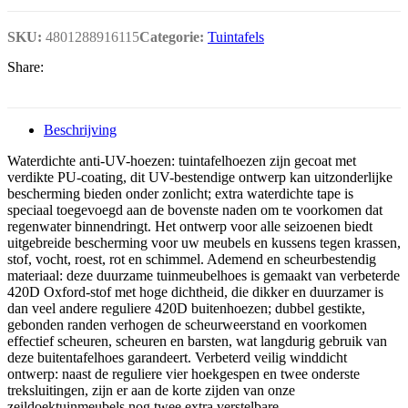
SKU:
4801288916115
Categorie:
Tuintafels
Share:
Beschrijving
Waterdichte anti-UV-hoezen: tuintafelhoezen zijn gecoat met
verdikte PU-coating, dit UV-bestendige ontwerp kan uitzonderlijke
bescherming bieden onder zonlicht; extra waterdichte tape is
speciaal toegevoegd aan de bovenste naden om te voorkomen dat
regenwater binnendringt. Het ontwerp voor alle seizoenen biedt
uitgebreide bescherming voor uw meubels en kussens tegen krassen,
stof, vocht, roest, rot en schimmel. Ademend en scheurbestendig
materiaal: deze duurzame tuinmeubelhoes is gemaakt van verbeterde
420D Oxford-stof met hoge dichtheid, die dikker en duurzamer is
dan veel andere reguliere 420D buitenhoezen; dubbel gestikte,
gebonden randen verhogen de scheurweerstand en voorkomen
effectief scheuren, scheuren en barsten, wat langdurig gebruik van
deze buitentafelhoes garandeert. Verbeterd veilig winddicht
ontwerp: naast de reguliere vier hoekgespen en twee onderste
treksluitingen, zijn er aan de korte zijden van onze
zeildoektuinmeubels nog twee extra verstelbare