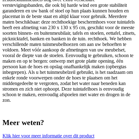
verstevigingsbanden, die ook bij harde wind een grote stabiliteit
garanderen en uw bank of stoel op hun plaats kunnen houden en
placemat in de beste staat en altijd klaar voor gebruik. Meerdere
maten beschikbaar: deze rechthoekige beschermhoes voor tuintafels
heeft een afmeting van 230 x 130 x 95 cm, geschikt voor de meeste
soorten binnen- en buitenmeubilair, tafels en stoelen, eettafel, zitsets,
picknicktafel, banken en banken in de tuin. rechthoek. We hebben
verschillende maten tuinmeubelhoezen om aan uw behoeften te
voldoen. Meet vóór aankoop de afmetingen van uw meubelset,
vooral de diepte van de stoelen. Eenvoudig te gebruiken, schoon te
maken en op te bergen: ontwerp met grote platte opening, één
persoon kan de hoes en opslag onafhankelijk maken (opbergtas
inbegrepen). Als u het tuinmeubelzeil gebruikt, is het raadzaam om
enkele ronde voorwerpen onder de hoes te plaatsen om het
middengedeelte te vergroten, zodat het water naar beneden kan
stromen en zich niet ophoopt. Deze tuintafelhoes is eenvoudig
schoon te maken, eenvoudig afspoelen met water en drogen in de
zon.
Meer weten?
Klik hier voor meer informatie over dit product