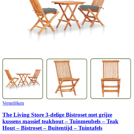
Vergelijken
The Living Store 3-delige Bistroset met grijze
kussens massief teakhout – Tuinmeubels – Teak
Hout – Bistroset – Buitentijd – Tuintafels