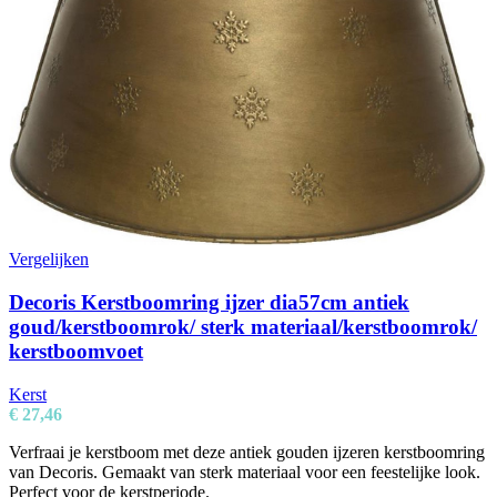
Vergelijken
Decoris Kerstboomring ijzer dia57cm antiek
goud/kerstboomrok/ sterk materiaal/kerstboomrok/
kerstboomvoet
Kerst
€
27,46
Verfraai je kerstboom met deze antiek gouden ijzeren kerstboomring
van Decoris. Gemaakt van sterk materiaal voor een feestelijke look.
Perfect voor de kerstperiode.